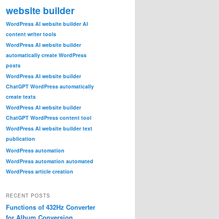
website builder
WordPress AI website builder AI
content writer tools
WordPress AI website builder
automatically create WordPress
posts
WordPress AI website builder
ChatGPT WordPress automatically
create texts
WordPress AI website builder
ChatGPT WordPress content tool
WordPress AI website builder text
publication
WordPress automation
WordPress automation automated
WordPress article creation
RECENT POSTS
Functions of 432Hz Converter
for Album Conversion