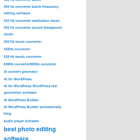
432 Hz converter batch frequency
editing software
432 Hz converter meditation music
432 Hz converter sound therapeutic
music
432 Hz music converter
432Hz converter
528 Hz music converter
639Hz converter
963Hz converter
AI content generator
AI for WordPress
AI for WordPress WordPress text
generation software
AI WordPress Builder
AI WordPress Builder automatically
blog
audio player software
best photo editing
software